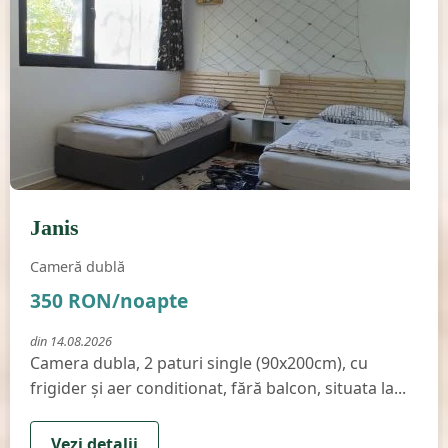
Cameră dublă
Janis
Disponibilă
Cameră dublă
350 RON/noapte
din 14.08.2026
Camera dubla, 2 paturi single (90x200cm), cu
frigider şi aer conditionat, fără balcon, situata la...
Vezi detalii