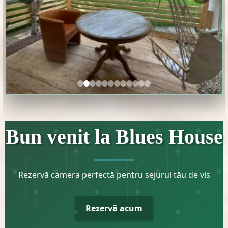
Cazare Pensiune Venus -terasa camerei Clapton
B
Bun venit la Blues House
Rezervă camera perfectă pentru sejurul tău de vis
Rezervă acum