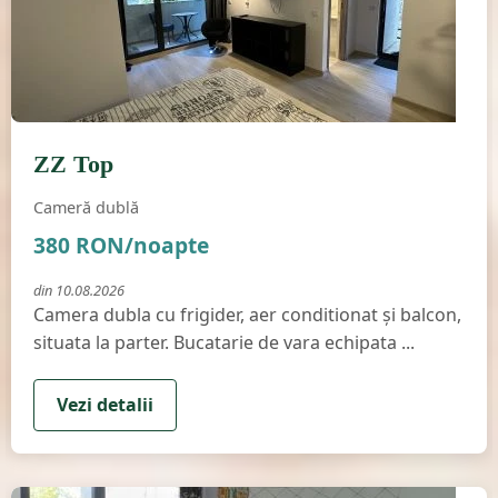
Cameră dublă
ZZ Top
Disponibilă
Cameră dublă
380 RON/noapte
din 10.08.2026
Camera dubla cu frigider, aer conditionat şi balcon,
situata la parter. Bucatarie de vara echipata ...
Vezi detalii