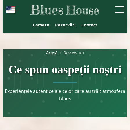
Blues House Venus - Cazar
Camere
Rezervări
Contact
Acasă
/
Review-uri
Ce spun oaspeții noștri
Experiențele autentice ale celor care au trăit atmosfera
blues